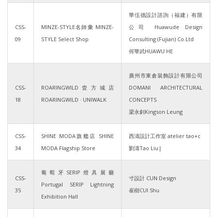
華伍德設計諮詢（福建）有限
CSS-
MINZE-STYLE名師彙 MINZE-
公司 Huawude Design
09
STYLE Select Shop
Consulting (Fujian) Co.Ltd
何華武HUAWU HE
廣州市東倉裝飾設計有限公司
CSS-
ROARINGWILD壹方城店
DOMANI ARCHITECTURAL
18
ROARINGWILD · UNIWALK
CONCEPTS
梁永釗Kingson Leung
CSS-
SHINE MODA旗艦店 SHINE
西濤設計工作室 atelier tao+c
34
MODA Flagship Store
劉濤Tao Liu|
葡萄牙SERIP燈具展廳
CSS-
寸設計 CUN Design
Portugal SERIP Lightning
35
崔樹CUI Shu
Exhibition Hall