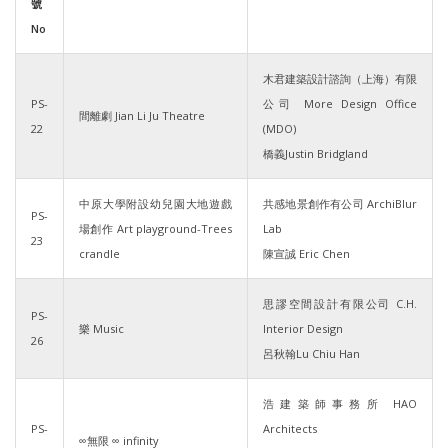
號
No
木君建築設計諮詢（上海）有限
PS-
公司 More Design Office
間離劇 Jian Li Ju Theatre
22
(MDO)
橋義Justin Bridgland
中原大學附設幼兒園大地遊戲
共感地景創作有公司 ArchiBlur
PS-
場創作 Art playground-Trees
Lab
23
crandle
陳宣誠 Eric Chen
思謬空間設計有限公司 C.H.
PS-
樂 Music
Interior Design
26
呂秋翰Lu Chiu Han
浩建築師事務所 HAO
PS-
Architects
∞無限 ∞ infinity