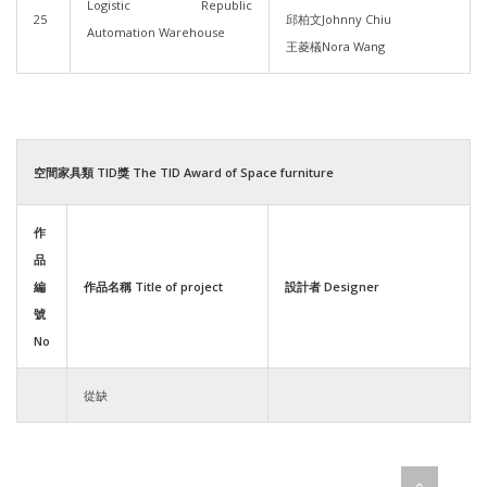
Logistic Republic
25
邱柏文Johnny Chiu
Automation Warehouse
王菱檥Nora Wang
空間家具類 TID獎 The TID Award of Space furniture
作
品
編
作品名稱 Title of project
設計者 Designer
號
No
從缺