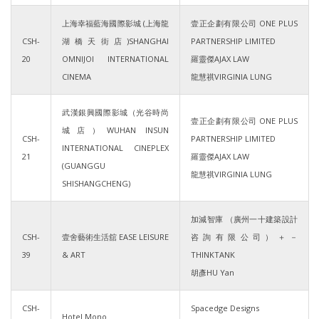
上海幸福藍海國際影城 (上海龍
壹正企劃有限公司 ONE PLUS
CSH-
湖橋天街店)SHANGHAI
PARTNERSHIP LIMITED
20
OMNIJOI INTERNATIONAL
羅靈傑AJAX LAW
CINEMA
龍慧祺VIRGINIA LUNG
武漢銀興國際影城（光谷時尚
壹正企劃有限公司 ONE PLUS
城店）WUHAN INSUN
CSH-
PARTNERSHIP LIMITED
INTERNATIONAL CINEPLEX
21
羅靈傑AJAX LAW
(GUANGGU
龍慧祺VIRGINIA LUNG
SHISHANGCHENG)
加減智庫 （廣州一十建築設計
CSH-
壹舍藝術生活舘 EASE LEISURE
咨詢有限公司）＋－
39
& ART
THINKTANK
胡彥HU Yan
CSH-
Spacedge Designs
Hotel Mono