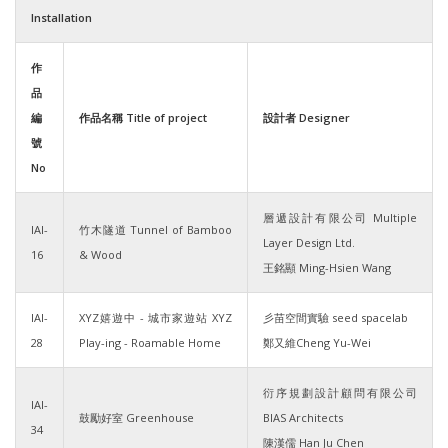
Installation
作
品
編
作品名稱 Title of project
設計者 Designer
號
No
層遞設計有限公司 Multiple
IAI-
竹木隧道 Tunnel of Bamboo
Layer Design Ltd.
16
& Wood
王銘顯 Ming-Hsien Wang
IAI-
XYZ嬉遊中 - 城市家遊站 XYZ
彡苗空間實驗 seed spacelab
28
Play-ing - Roamable Home
鄭又維Cheng Yu-Wei
衍序規劃設計顧問有限公司
IAI-
鼓勵好室 Greenhouse
BIAS Architects
34
陳漢儒 Han Ju Chen