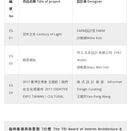
編
作品名稱 Title of project
設計者 Designer
號
No
ES-
FARM設計室 FARM
百年之光 Century of Light
01
許惟俐Willie Koh
竹工凡木設計有限公司 CHU-
ES-
晴雲感知
studio
03
邵唯晏Shao, Wei-Yen
2017 臺灣文博會 主題館｜我們
格式設計展策 InFormat
ES-
在文化裡爆炸 2017 CREATIVE
Design Curating
24
EXPO TAIWAN｜CULTURAL
王耀邦Yao-Pang Wang
臨時建築與裝置類 TID獎 The TID Award of Interim Architecture &