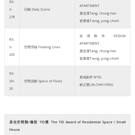
RS-
APARTMENT
S-
日軸 Daily Scene
唐忠漢Tang, chung-han
218
曾勇傑Tseng, yung-chieh
近境制作 DESIGN
RS-
APARTMENT
S-
空間浮線 Floating Lines
唐忠漢Tang, chung-han
220
曾勇傑Tseng, yung-chieh
RS-
新域創作 NTID
SH-
空間流動 Space of Flows
林之豐LIN,CHIH-FENG
20
居住空間類/微型 TID獎 The TID Award of Residential Space / Small
House