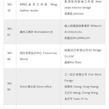
新澄室內裝修工作室 New
WS-
MING皮革工作室 Ming
relax interior design
63
leather studio
黃重蔚 Johnson
賴人碩建築師事務所 RENarch
WS-
繼光工務所 Workstation JK
Architects Inc.
81
吳建志WU,JIANN-JYH
緯圖設計有限公司V2 Design
WS-
明日世界設計中心 Tomorrow
Co.,Ltd
88
World
趙睿Rui Zhao
工一設計有限公司 One Work
Design
WS-
Dleet 辦公室 Dleet office
張豐祥 Chang, Feng Hsiang、
89
王正行 Wang, Cheng Shing、
袁丕宇 Yuan, Pi Yu