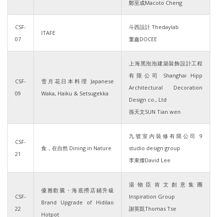
鄭至成Macoto Cheng
CSF-
斗西設計 Thedaylab
ITAFE
07
董鑫DOCEE
上海黑泡泡建築裝飾設計工程
有限公司 Shanghai Hipp
CSF-
雪月花日本料理 Japanese
Architectural Decoration
09
Waka, Haiku & Setsugekka
Design co., Ltd
孫天文SUN Tian wen
九號室內裝修有限公司 9
CSF-
食，在自然 Dining in Nature
studio design group
21
李東燦David Lee
湯物臣肯文創意集團
優雅歡騰・海底撈店鋪升級
CSF-
Inspiration Group
Brand Upgrade of Hidilao
22
謝英凱Thomas Tse
Hotpot