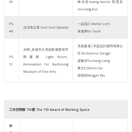
29
林光浩kuang-hao,lin 郭思彤
szu-tung,kuo
PS-
一起設計 Atelier Let’s
涼涼海之濱 Cool Cool Seaside
44
辜達齊Ku Tachi
禾磊建築│禾磊設計顧問有限公
光間_高雄市立美術館展覽室空
司 Architerior Design
PS-
間重塑 Light Room_
梁豫漳Yuchang Liang
51
Renovation for Kaohsiung
蔡大仁Daren Cai
Museum of Fine Arts
吳明杰Mingjet Wu
工作空間類 TID獎 The TID Award of Working Space
作