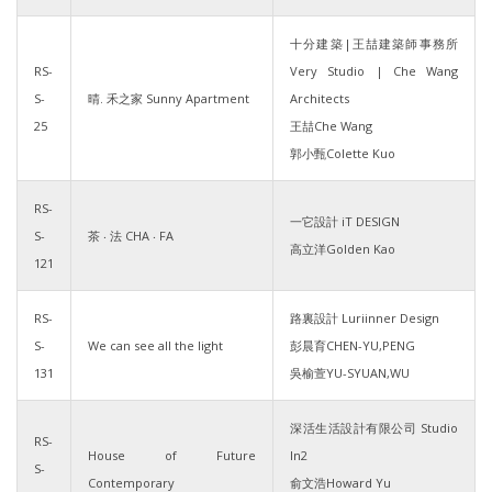
十分建築|王喆建築師事務所
RS-
Very Studio | Che Wang
S-
晴. 禾之家 Sunny Apartment
Architects
25
王喆Che Wang
郭小甄Colette Kuo
RS-
一它設計 iT DESIGN
S-
茶 ‧ 法 CHA ‧ FA
高立洋Golden Kao
121
RS-
路裏設計 Luriinner Design
S-
We can see all the light
彭晨育CHEN-YU,PENG
131
吳榆萱YU-SYUAN,WU
深活生活設計有限公司 Studio
RS-
House of Future
In2
S-
Contemporary
俞文浩Howard Yu