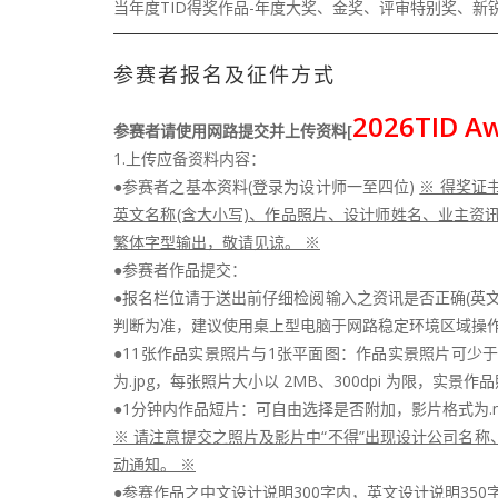
当年度TID得奖作品-年度大奖、金奖、评审特别奖、新锐
参赛者报名及征件方式
2026TID
参赛者请使用网路提交并上传资料[
1.上传应备资料内容：
●参赛者之基本资料(登录为设计师一至四位)
※ 得奖证
英文名称(含大小写)、作品照片、设计师姓名、业主
繁体字型输出，敬请见谅。 ※
●参赛者作品提交：
●报名栏位请于送出前仔细检阅输入之资讯是否正确(英
判断为准，建议使用桌上型电脑于网路稳定环境区域操
●11张作品实景照片与1张平面图：作品实景照片可少
为.jpg，每张照片大小以 2MB、300dpi 为限，实
●1分钟内作品短片：可自由选择是否附加，影片格式为.mp
※ 请注意提交之照片及影片中“不得”出现设计公司名称
动通知。 ※
●参赛作品之中文设计说明300字内，英文设计说明350