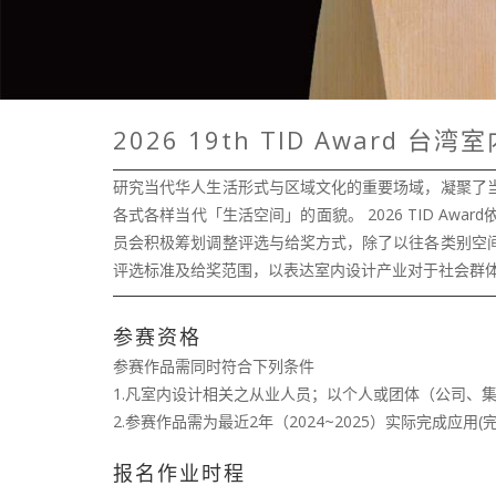
2026 19th TID Award
研究当代华人生活形式与区域文化的重要场域，凝聚了
各式各样当代「生活空间」的面貌。 2026 TID 
员会积极筹划调整评选与给奖方式，除了以往各类别空
评选标准及给奖范围，以表达室内设计产业对于社会群
参赛资格
参赛作品需同时符合下列条件
1.凡室内设计相关之从业人员；以个人或团体（公司、
2.参赛作品需为最近2年（2024~2025）实际完成应用(
报名作业时程