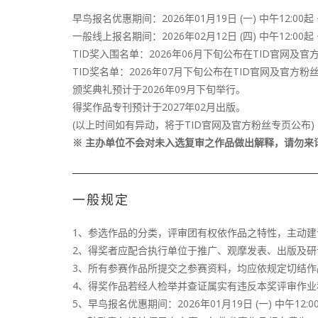
早鸟报名优惠期间：2026年01月19日 (一) 中午12:00起 ~
一般线上报名期间：2026年02月12日 (四) 中午12:00起 ~
TID奖入围名单：2026年06月下旬公布在TID官网
TID奖名单：2026年07月下旬公布在TID官网及官
颁奖典礼预计于2026年09月下旬举行。
得奖作品专刊预计于2027年02月出版。
(以上时间如有异动，将于TID官网及官方粉丝专页公布)
※ 主办单位不会对未入选复审之作品做出解释，请勿来讯
一般规定
1、参选作品的分类，评审团有权依作品之特性，主动建
2、得奖者应配合执行单位于推广、观摩发表、出版及
3、所有参赛作品所提交之参赛资料，均应依规定切结
4、得奖作品若经人检举并查证属实有违反本奖评审作
5、早鸟报名优惠期间：2026年01月19日 (一) 中午12:00 起