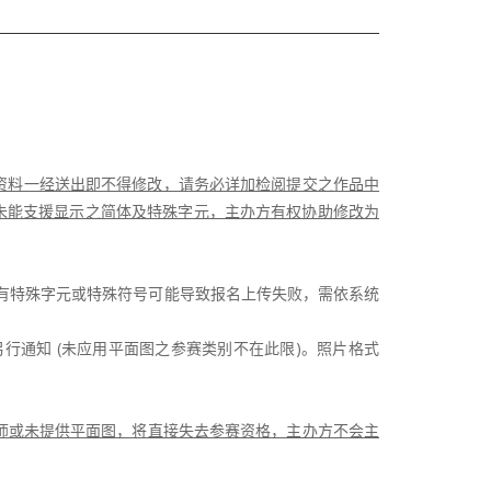
资料一经送出即不得修改，请务必详加检阅提交之作品中
未能支援显示之简体及特殊字元，主办方有权协助修改为
若有特殊字元或特殊符号可能导致报名上传失败，需依系统
行通知 (未应用平面图之参赛类别不在此限)。照片格式
设计师或未提供平面图，将直接失去参赛资格，主办方不会主