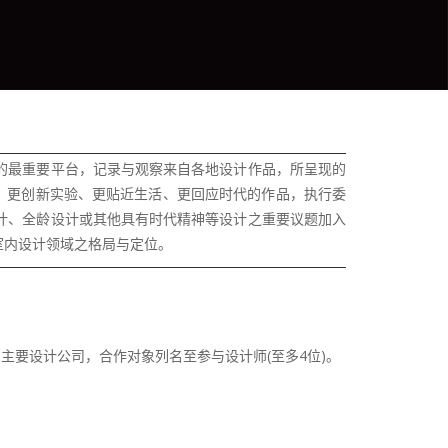
的最重要平台，记录与观察来自各地设计作品，所呈现的
美学，更创新实验、更贴近生活、更回应时代的作品，执行委
计、全龄设计或其他具有时代精神等设计之重要议题加入
室内设计领域之格局与定位。
主要设计公司，合作对象列名至参与设计师(至多4位)。