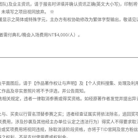
师(团队)及业主资讯，请于报名时详填并确认资讯正确(英文大小写)，印制
未填写之项目视同放弃。 ※
援显示之简体或特殊字元，主办方有权协助修改为繁体字型输出，敬请见谅
者需付典礼/晚会入场费用NT$4,000/人）。
片及平面图后，请于【作品著作权让与声明】及【个人资料搜集、处理及利
完工作品及非实景照片将不予评选，并公告周知。
权法相关规定，违者一律取消参赛或得奖资格。如经原著作者发觉并提出
权让与、买卖以行冒名顶替参赛之实；违者经查证属实将依法除名，追回奖
相关费用，涉及抄袭及其他经主办单位认定之违法行为）得奖人不得要求
奖项费用将视同违规，除取消​​该阶段资格，亦将于TID官网及官方粉
版等之权利，不另支付使用费或权利金。