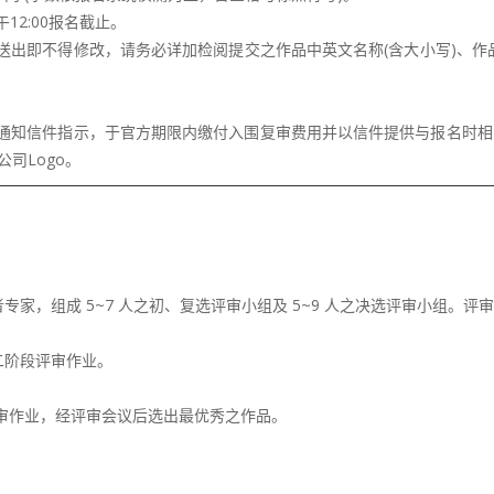
午12:00报名截止。
送出即不得修改，请务必详加检阅提交之作品中英文名称(含大小写)、
围通知信件指示，于官方期限内缴付入围复审费用并以信件提供与报名时相
司Logo。
家，组成 5~7 人之初、复选评审小组及 5~9 人之决选评审小组。
。
二阶段评审作业。
评审作业，经评审会议后选出最优秀之作品。