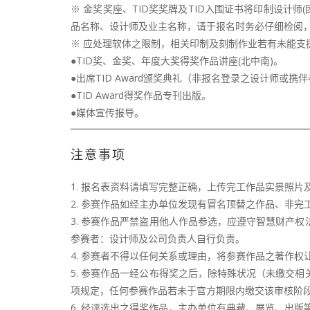
※ 金奖奖座、TID奖奖牌及TID入围证书将印制设计
品名称、设计师及业主名称，请于报名时务必仔细检阅，
※ 应处理软体之限制，相关印制及刻制作业若有未能支
●TID奖、金奖、年度大奖得奖作品讲座(北中南)。
●出席TID Award颁奖典礼（非报名登录之设计师或携伴
●TID Award得奖作品专刊出版。
●媒体宣传报导。
注意事项
1. 报名表资料请填写完整正确，上传完工作品实景照
2. 参赛作品如经主办单位发现有冒名顶替之作品、非
3. 参赛作品严禁盗用他人作品参选，应遵守智慧财产
参赛者：设计师及公司负责人自行负责。
4. 参赛者不得以任何关系或理由，将参赛作品之著作
5. 参赛作品一经公布得奖之后，除特殊状况（未缴交
项规定，任何参赛作品若未于官方期限内缴交该审核阶段或
6. 经评选出之得奖作品，主办单位有典藏、展览、出