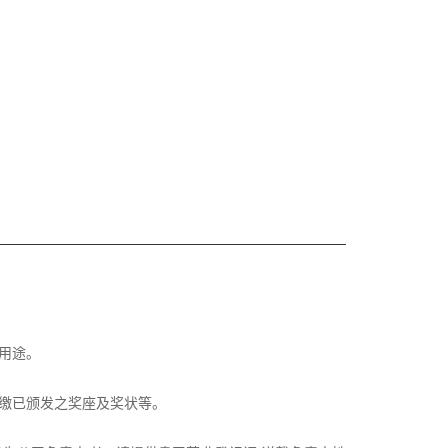
用途。
缴已颁发之奖座及奖状等。