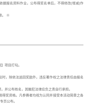
将依据报名资料作业，公布得奖名单后，不得修改(增减)作
。 ※
用】项目打勾。
异议时，除依法追回奖励外，违反著作权之法律责任由报名
项，并公布姓名，其触犯法律应负之责自行承担。
取消得奖资格。凡参赛者均视为认同并接受本活动简章之各
丝专页公布。