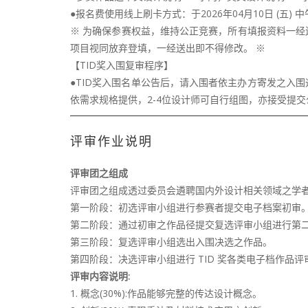
●报名费使用线上刷卡方式：于2026年04月10日 (五) 中
※ 为确保参赛权益，维持公正竞赛，所有填报资料一经
项目视同放弃登填，一经送出即不得修改。 ※
【TID奖入围复审程序】
●TID奖入围名单公告后，请入围者依主办方寄发之入
依需求规格提供，2-4位设计师可自行组图，亦接受提交公
评审作业说明
评审团之组成
评审团之组成透过委员会遴聘国内外设计相关领域之学者专
第一阶段：初选评审小组进行参赛者提交电子档案初审
第二阶段：通过初审之作品径提交复选评审小组进行第
第三阶段：复选评审小组选出入围决选之作品。
第四阶段：决选评审小组进行 TID 奖各类电子档作品
评审内容说明:
1. 概念(30%):作品能够完整的传达设计概念。