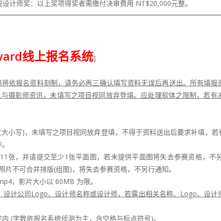
设计师奖：以上奖项得奖者需缴付决审费用 NT$20,000元整。
 Award线上报名系统
]
书将依报名资料刻制，请务必再三确认填写资料无误后再送出。所有填报
资讯与摄影师资讯，未填写之项目视同放弃登填。应处理软体之限制，若有
文大小写)，未填写之项目视同放弃登填，不得于资料送出后要求补填，
作。
于11张，并请提交至少1张平面图，若未提供平面图将失去参赛资格，不另
景作品照片不可合并排版(组图)，将失去参赛资格，不另行通知。
4，影片大小以 60MB 为限。
、设计公司Logo、设计师名称或设计师，若露出相关名称、Logo、
字内 (字数依报名系统侦测为主，含空格与标点符号)。