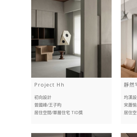
Project Hh
靜然
初向設計
均漢設
曾國峰/王子昀
宋蕭愉
居住空間/單層住宅 TID獎
居住空