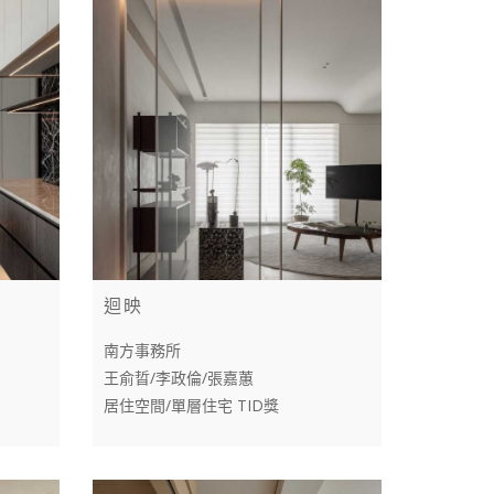
迴映
南方事務所
王俞晢/李政倫/張嘉蕙
居住空間/單層住宅 TID獎