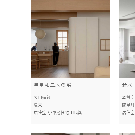
星星和二木の宅
若水
彡口建筑
本質空
夏天
陳韋丹
居住空間/單層住宅 TID獎
居住空