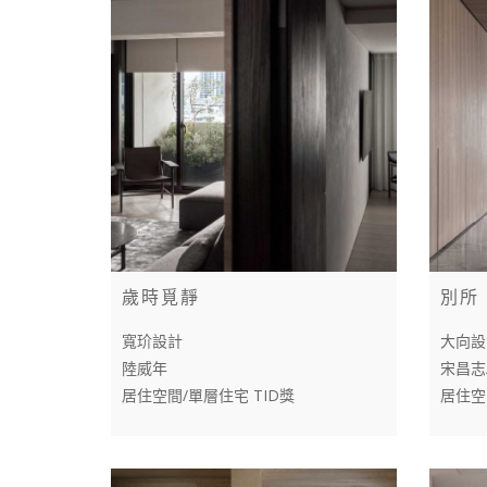
歲時覓靜
別所
寬玠設計
大向設
陸威年
宋昌志
居住空間/單層住宅 TID獎
居住空