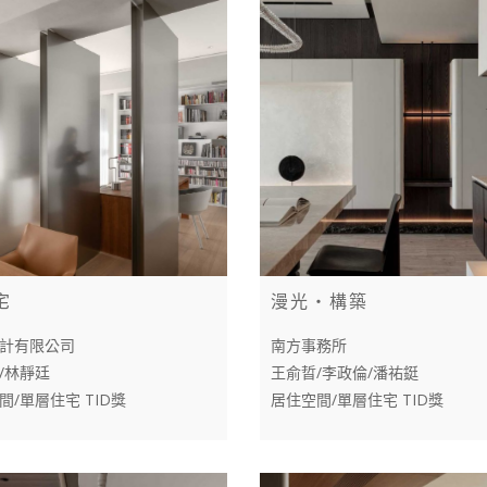
宅
漫光‧構築
計有限公司
南方事務所
/林靜廷
王俞晢/李政倫/潘祐鋌
間/單層住宅 TID獎
居住空間/單層住宅 TID獎