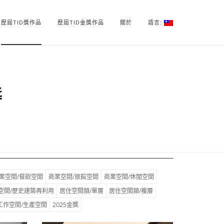
歷屆TID獎作品
歷屆TID金獎作品
關於
語言:
獎
業空間/餐飲空間
商業空間/旅館空間
商業空間/休閒空間
空間/歷史建築再利用
居住空間類/單層
居住空間類/複層
工作空間/生產空間
2025金獎