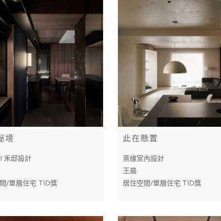
秘境
此在懸置
I 禾邸設計
熹維室內設計
王晨
間/單層住宅 TID獎
居住空間/單層住宅 TID獎