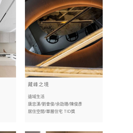
藏峰之境
遠域生活
唐忠漢/劉會俊/余劭珊/陳俊彥
居住空間/單層住宅 TID獎