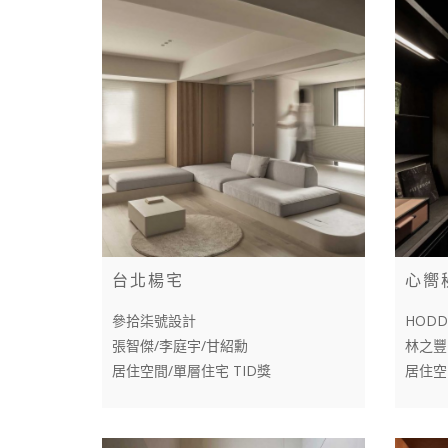
台北楊宅
心嚮
參拾柒號設計
HODD
張智傑/李庭宇/甘紹勳
林之豐
居住空間/單層住宅 TID獎
居住空