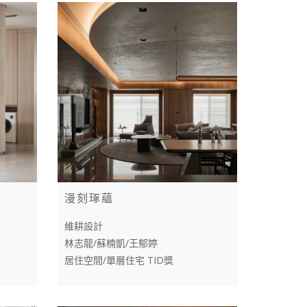
漫刻琢蘊
維耕設計
林志龍/蘇楠凱/王郁婷
居住空間/單層住宅 TID獎