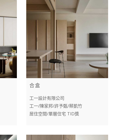
合盒
工一設計有限公司
工一/陳家邦/許予甄/蔡凱竹
居住空間/單層住宅 TID獎