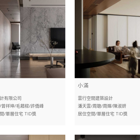
小滿
計有限公司
雲行空間建築設計
/曾祥坤/毛耤樑/許僑峰
潘天雲/周聰/周嬋/陳淑妍
間/單層住宅 TID獎
居住空間/單層住宅 TID獎