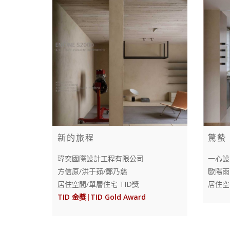
新的旅程
驚蟄
瑋奕國際設計工程有限公司
一心設
方信原/洪于茹/鄭乃慈
歐陽雨
居住空間/單層住宅 TID獎
居住空
TID 金獎|TID Gold Award