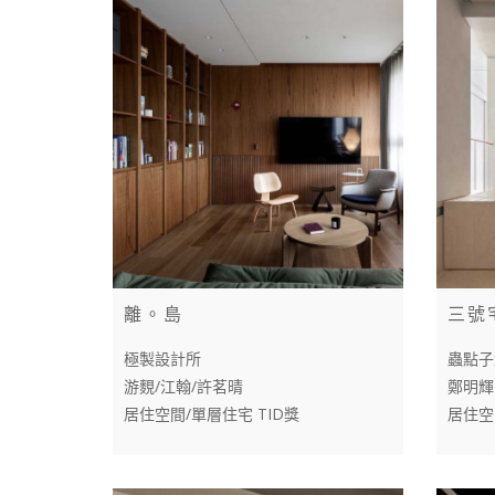
離。島
三號
極製設計所
蟲點子
游麲/江翰/許茗晴
鄭明輝
居住空間/單層住宅 TID獎
居住空