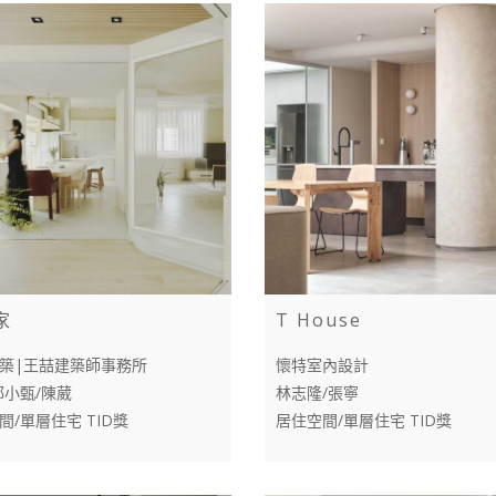
家
T House
築|王喆建築師事務所
懷特室內設計
郭小甄/陳葳
林志隆/張寧
間/單層住宅 TID獎
居住空間/單層住宅 TID獎